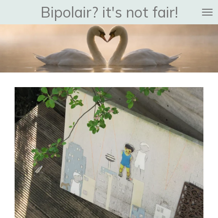
Bipolair? it's not fair!
Ga
direct
naar
de
hoofdinhoud